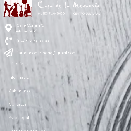
Calle Cuna nº6
41004 Sevilla
(+34) 954 560 670
flamencomemoria@gmail.com
Historia
Informacion
Calendario
Contactar
Aviso legal