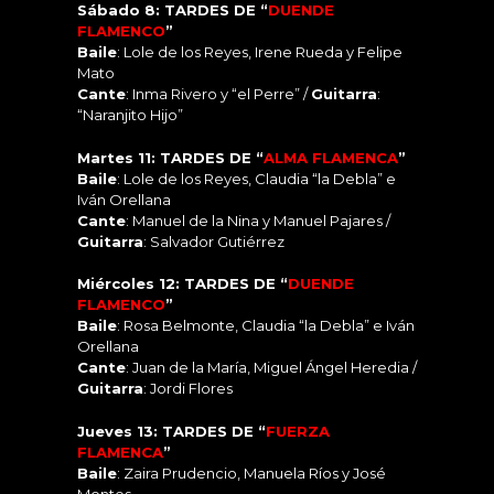
Sábado 8: TARDES DE “
DUENDE
FLAMENCO
”
Baile
: Lole de los Reyes, Irene Rueda y Felipe
Mato
Cante
: Inma Rivero y “el Perre” /
Guitarra
:
“Naranjito Hijo”
Martes 11: TARDES DE “
ALMA FLAMENCA
”
Baile
: Lole de los Reyes, Claudia “la Debla” e
Iván Orellana
Cante
: Manuel de la Nina y Manuel Pajares /
Guitarra
: Salvador Gutiérrez
Miércoles 12: TARDES DE “
DUENDE
FLAMENCO
”
Baile
: Rosa Belmonte, Claudia “la Debla” e Iván
Orellana
Cante
: Juan de la María, Miguel Ángel Heredia /
Guitarra
: Jordi Flores
Jueves 13: TARDES DE “
FUERZA
FLAMENCA
”
Baile
: Zaira Prudencio, Manuela Ríos y José
Montes