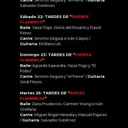
Cante
: Jeromo Segura y “el Perre” /
Guitarra
:
Salvador Gutiérrez
Sábado 22: TARDES DE “
DUENDE
FLAMENCO
”
Baile
: Yaiza Trigo, Gloria del Rosario y David
Pérez
Cante
: Jeromo Segura e Iván Carpio /
Guitarra
: Emiliano Liti
Domingo 23: TARDES DE “
FUERZA
FLAMENCA
”
Baile:
Águeda Saavedra, Yaiza Trigo y “El
Polito”
Cante
: Jeromo Segura y “el Perre” /
Guitarra
:
Jordi Flores
Martes 25: TARDES DE “
RAÍCES
FLAMENCAS
”
Baile
: Zaira Prudencio, Carmen Young e Iván
Orellana
Cante
: Miguel Ángel Heredia y Manuel Pajares
/
Guitarra
: Salvador Gutiérrez