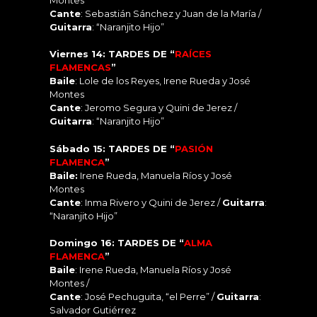
Cante
: Sebastián Sánchez y Juan de la María /
Guitarra
: “Naranjito Hijo”
Viernes 14: TARDES DE “
RAÍCES
FLAMENCAS
”
Baile
: Lole de los Reyes, Irene Rueda y José
Montes
Cante
: Jeromo Segura y Quini de Jerez /
Guitarra
: “Naranjito Hijo”
Sábado 15: TARDES DE “
PASIÓN
FLAMENCA
”
Baile:
Irene Rueda, Manuela Ríos y José
Montes
Cante
: Inma Rivero y Quini de Jerez /
Guitarra
:
“Naranjito Hijo”
Domingo 16: TARDES DE “
ALMA
FLAMENCA
”
Baile
: Irene Rueda, Manuela Ríos y José
Montes /
Cante
: José Pechuguita, “el Perre” /
Guitarra
:
Salvador Gutiérrez