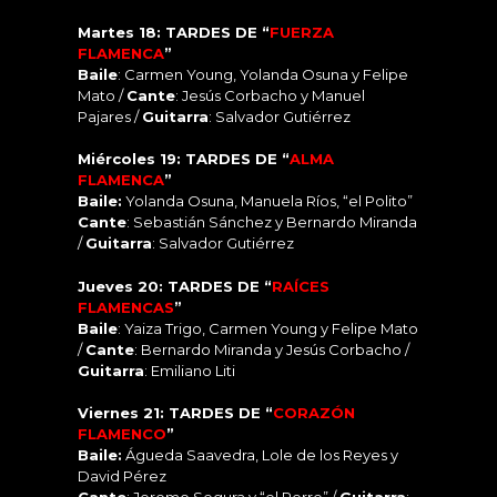
Martes 18: TARDES DE “
FUERZA
FLAMENCA
”
Baile
: Carmen Young, Yolanda Osuna y Felipe
Mato /
C
ante
: Jesús Corbacho y Manuel
Pajares /
Guitarra
: Salvador Gutiérrez
Miércoles 19: TARDES DE “
ALMA
FLAMENCA
”
Baile:
Yolanda Osuna, Manuela Ríos, “el Polito”
Cante
: Sebastián Sánchez y Bernardo Miranda
/
Guitarra
: Salvador Gutiérrez
Jueves 20: TARDES DE “
RAÍCES
FLAMENCAS
”
Baile
: Yaiza Trigo, Carmen Young y Felipe Mato
/
C
ante
: Bernardo Miranda y Je
sús Corbacho /
Guitarra
: Emiliano Liti
Viernes 21: TARDES DE “
CORAZÓN
FLAMENCO
”
Baile:
Águeda Saavedra, Lole de los Reyes y
David Pérez