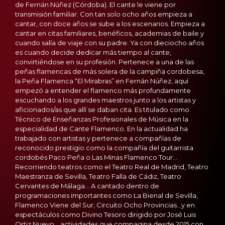
de Fernán Núñez (Córdoba). El cante le viene por
transmisión familiar. Con tan solo ocho años empieza a
cantar, con doce años se sube a los escenarios. Empieza a
cantar en citas familiares, benéficos, academias de baile y
cuando salía de viaje con su padre. Ya con dieciocho años
es cuando decide dedicar más tiempo al cante,
convirtiéndose en su profesión. Pertenece a una de las
peñas flamencas de más solera de la campiña cordobesa,
la Peña Flamenca “El Mirabras” en Fernán Núñez, aquí
empezó a entender el flamenco más profundamente
escuchando a los grandes maestros junto a los artistas y
aficionados/as que allí se daban cita. Es titulado como
Técnico de Enseñanzas Profesionales de Música en la
especialidad de Cante Flamenco. En la actualidad ha
trabajado con artistas y pertenece a compañías de
reconocido prestigio como la compañía del guitarrista
cordobés Paco Peña o Las Minas Flamenco Tour…
Recorriendo teatros como el Teatro Real de Madrid, Teatro
Maestranza de Sevilla, Teatro Falla de Cádiz, Teatro
Cervantes de Málaga… A cantado dentro de
programaciones importantes como La Bienal de Sevilla,
Flamenco Viene del Sur, Circuito Ocho Provincias…y en
espectáculos como Divino Tesoro dirigido por José Luis
Ortiz Nuevo… actividades que compagina desde 2015 con