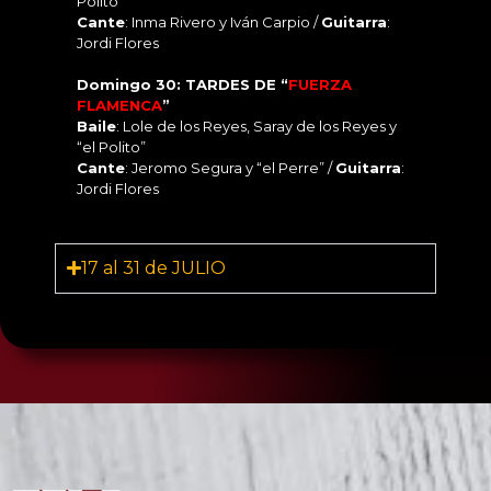
Polito”
Cante
: Inma Rivero y Iván Carpio /
Guitarra
:
Jordi Flores
Domingo 30: TARDES DE “
FUERZA
FLAMENCA
”
Baile
: Lole de los Reyes, Saray de los Reyes y
“el Polito”
Cante
: Jeromo Segura y “el Perre” /
Guitarra
:
Jordi Flores
17 al 31 de JULIO