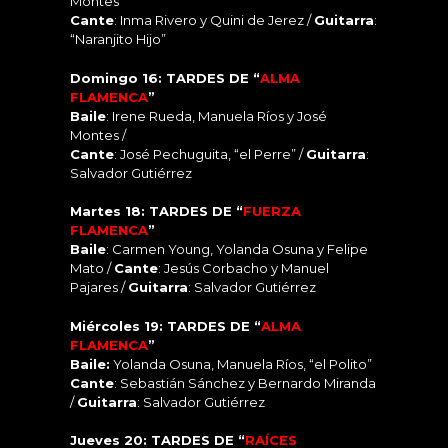
Montes
Cante
: Inma Rivero y Quini de Jerez /
Guitarra
:
“Naranjito Hijo”
Domingo 16: TARDES DE “
ALMA
FLAMENCA
”
Baile
: Irene Rueda, Manuela Ríos y José
Montes /
Cante
: José Pechuguita, “el Perre” /
Guitarra
:
Salvador Gutiérrez
Martes 18: TARDES DE “
FUERZA
FLAMENCA
”
Baile
: Carmen Young, Yolanda Osuna y Felipe
Mato /
C
ante
: Jesús Corbacho y Manuel
Pajares /
Guitarra
: Salvador Gutiérrez
Miércoles 19: TARDES DE “
ALMA
FLAMENCA
”
Baile:
Yolanda Osuna, Manuela Ríos, “el Polito”
Cante
: Sebastián Sánchez y Bernardo Miranda
/
Guitarra
: Salvador Gutiérrez
Jueves 20: TARDES DE “
RAÍCES