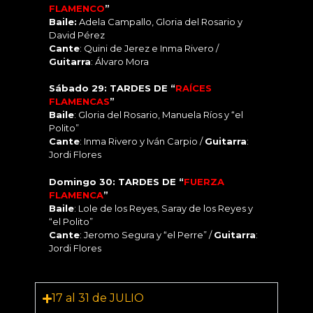
FLAMENCO
”
Baile:
Adela Campallo, Gloria del Rosario y
David Pérez
Cante
: Quini de Jerez e Inma Rivero /
Guitarra
: Álvaro Mora
Sábado 29: TARDES DE “
RAÍCES
FLAMENCAS
”
Baile
: Gloria del Rosario, Manuela Ríos y “el
Polito”
Cante
: Inma Rivero y Iván Carpio /
Guitarra
:
Jordi Flores
Domingo 30: TARDES DE “
FUERZA
FLAMENCA
”
Baile
: Lole de los Reyes, Saray de los Reyes y
“el Polito”
Cante
: Jeromo Segura y “el Perre” /
Guitarra
:
Jordi Flores
17 al 31 de JULIO