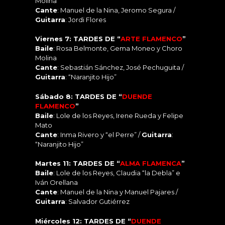
Molina
Cante
: Manuel de la Nina, Jeromo Segura /
Guitarra
: Jordi Flores
Viernes 7: TARDES DE “
ARTE FLAMENCO
”
Baile
: Rosa Belmonte, Gema Moneo y Choro
Molina
Cante
: Sebastián Sánchez, José Pechuguita /
Guitarra
: “Naranjito Hijo”
Sábado 8: TARDES DE “
DUENDE
FLAMENCO
”
Baile
: Lole de los Reyes, Irene Rueda y Felipe
Mato
Cante
: Inma Rivero y “el Perre” /
Guitarra
:
“Naranjito Hijo”
Martes 11: TARDES DE “
ALMA FLAMENCA
”
Baile
: Lole de los Reyes, Claudia “la Debla” e
Iván Orellana
Cante
: Manuel de la Nina y Manuel Pajares /
Guitarra
: Salvador Gutiérrez
Miércoles 12: TARDES DE “
DUENDE