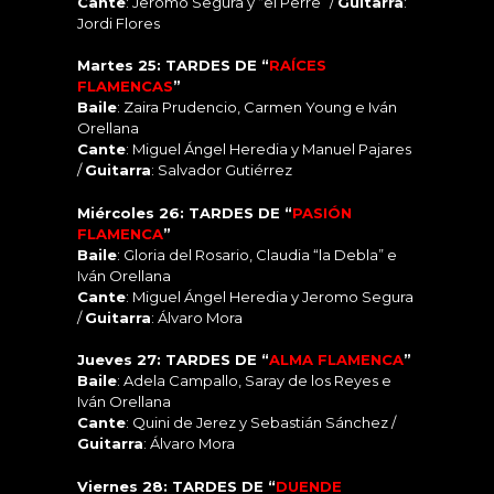
Cante
: Jeromo Segura y “el Perre” /
Guitarra
:
Jordi Flores
Martes 25: TARDES DE “
RAÍCES
FLAMENCAS
”
Baile
: Zaira Prudencio, Carmen Young e Iván
Orellana
Cante
: Miguel Ángel Heredia y Manuel Pajares
/
Guitarra
: Salvador Gutiérrez
Miércoles 26: TARDES DE “
PASIÓN
FLAMENCA
”
Baile
: Gloria del Rosario, Claudia “la Debla” e
Iván Orellana
Cante
: Miguel Ángel Heredia y Jeromo Segura
/
Guitarra
: Álvaro Mora
Jueves 27: TARDES DE “
ALMA FLAMENCA
”
Baile
: Adela Campallo, Saray de los Reyes e
Iván Orellana
Cante
: Quini de Jerez y Sebastián Sánchez /
Guitarra
: Álvaro Mora
Viernes 28: TARDES DE “
DUENDE