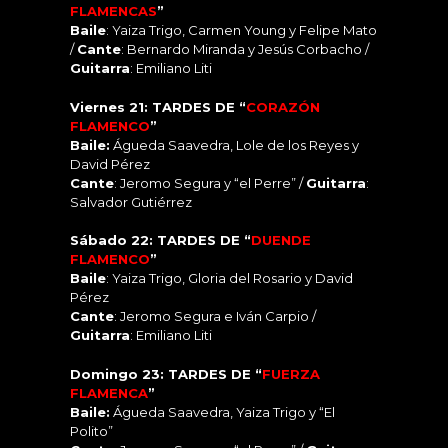
FLAMENCAS
”
Baile
: Yaiza Trigo, Carmen Young y Felipe Mato
/
C
ante
: Bernardo Miranda y Je
sús Corbacho /
Guitarra
: Emiliano Liti
Viernes 21: TARDES DE “
CORAZÓN
FLAMENCO
”
Baile:
Águeda Saavedra, Lole de los Reyes y
David Pérez
Cante
: Jeromo Segura y “el Perre” /
Guitarra
:
Salvador Gutiérrez
Sábado 22: TARDES DE “
DUENDE
FLAMENCO
”
Baile
: Yaiza Trigo, Gloria del Rosario y David
Pérez
Cante
: Jeromo Segura e Iván Carpio /
Guitarra
: Emiliano Liti
Domingo 23: TARDES DE “
FUERZA
FLAMENCA
”
Baile:
Águeda Saavedra, Yaiza Trigo y “El
Polito”