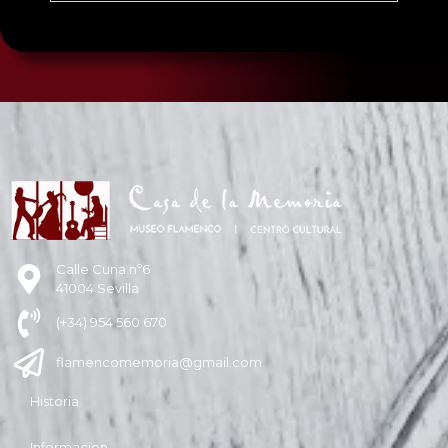
Calle Cuna nº6
41004 Sevilla
(+34) 954 560 670
flamencomemoria@gmail.com
Historia
Informacion