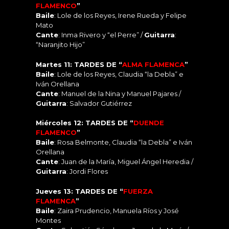
FLAMENCO
”
Baile
: Lole de los Reyes, Irene Rueda y Felipe
Mato
Cante
: Inma Rivero y “el Perre” /
Guitarra
:
“Naranjito Hijo”
Martes 11: TARDES DE “
ALMA FLAMENCA
”
Baile
: Lole de los Reyes, Claudia “la Debla” e
Iván Orellana
Cante
: Manuel de la Nina y Manuel Pajares /
Guitarra
: Salvador Gutiérrez
Miércoles 12: TARDES DE “
DUENDE
FLAMENCO
”
Baile
: Rosa Belmonte, Claudia “la Debla” e Iván
Orellana
Cante
: Juan de la María, Miguel Ángel Heredia /
Guitarra
: Jordi Flores
Jueves 13: TARDES DE “
FUERZA
FLAMENCA
”
Baile
: Zaira Prudencio, Manuela Ríos y José
Montes