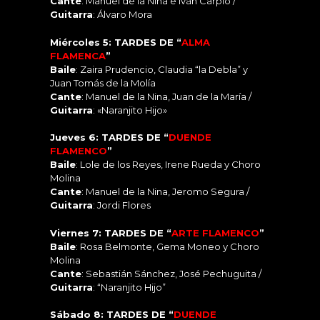
Cante
: Manuel de la Nina e Iván Carpio /
Guitarra
: Álvaro Mora
Miércoles 5: TARDES DE “
ALMA
FLAMENCA
”
Baile
: Zaira Prudencio, Claudia “la Debla” y
Juan Tomás de la Molía
Cante
: Manuel de la Nina, Juan de la María /
Guitarra
: «Naranjito Hijo»
Jueves 6: TARDES DE “
DUENDE
FLAMENCO
”
Baile
: Lole de los Reyes, Irene Rueda y Choro
Molina
Cante
: Manuel de la Nina, Jeromo Segura /
Guitarra
: Jordi Flores
Viernes 7: TARDES DE “
ARTE FLAMENCO
”
Baile
: Rosa Belmonte, Gema Moneo y Choro
Molina
Cante
: Sebastián Sánchez, José Pechuguita /
Guitarra
: “Naranjito Hijo”
Sábado 8: TARDES DE “
DUENDE