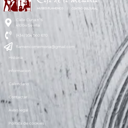
Calle Cuna nº6
41004 Sevilla
(+34) 954 560 670
flamencomemoria@gmail.com
Historia
Informacion
Calendario
Contactar
Aviso legal
Política de cookies