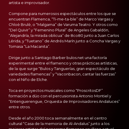
artista e improvisador.
Compone para numerosos espectáculos entre los que se
encuentran Flamenca, “Ti-me-ta-ble” de Marco Vargas y
Chloè Brulè, o “Malgama” de Varuma Teatro. Y otros como
“Del Quivir” y “Femenino Plural” de Angeles Gabaldón,
“Alejandría, la mirada oblicua” de 8co80 junto a Juan Carlos
Lérida, y “Tuetano” de Andrés Marín junto a Concha Vargas y
Tomasa “La Macanita”.
Dirige junto a Santiago Barber bulos.net una factoría
experimental entre el flamenco y otras prácticas artísticas,
de la que surge “Bulos y Tanguerías, gran espectáculo de
variedades flamencas” y “Vaconbacon, cantar las fuerzas”
con el Niño de Elche.
Toca en proyectos musicales como “ProscritosDF”
formación a dúo con el percusionista Antonio Montiel y
“Entenguerengue, Orquesta de Improvisadores Andaluces”
entre otros.
Desde el año 2000 toca semanalmente en el centro
cultural “Casa de la memoria de Al-Andalus” junto a los
mejores artistas del panorama flamenco sevillano actual.