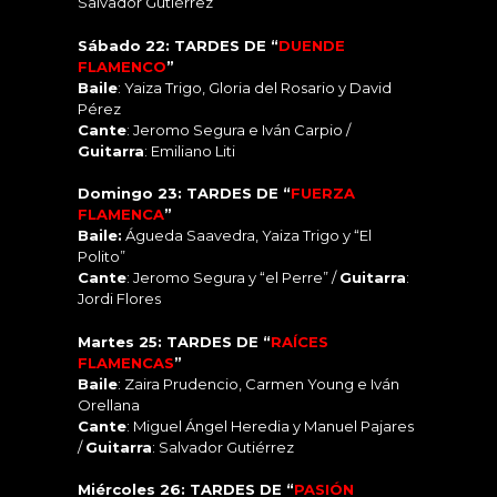
Salvador Gutiérrez
Sábado 22: TARDES DE “
DUENDE
FLAMENCO
”
Baile
: Yaiza Trigo, Gloria del Rosario y David
Pérez
Cante
: Jeromo Segura e Iván Carpio /
Guitarra
: Emiliano Liti
Domingo 23: TARDES DE “
FUERZA
FLAMENCA
”
Baile:
Águeda Saavedra, Yaiza Trigo y “El
Polito”
Cante
: Jeromo Segura y “el Perre” /
Guitarra
:
Jordi Flores
Martes 25: TARDES DE “
RAÍCES
FLAMENCAS
”
Baile
: Zaira Prudencio, Carmen Young e Iván
Orellana
Cante
: Miguel Ángel Heredia y Manuel Pajares
/
Guitarra
: Salvador Gutiérrez
Miércoles 26: TARDES DE “
PASIÓN