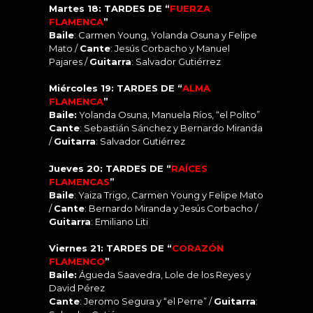
Martes 18: TARDES DE “
FUERZA
FLAMENCA
”
Baile
: Carmen Young, Yolanda Osuna y Felipe
Mato /
C
ante
: Jesús Corbacho y Manuel
Pajares /
Guitarra
: Salvador Gutiérrez
Miércoles 19: TARDES DE “
ALMA
FLAMENCA
”
Baile:
Yolanda Osuna, Manuela Ríos, “el Polito”
Cante
: Sebastián Sánchez y Bernardo Miranda
/
Guitarra
: Salvador Gutiérrez
Jueves 20: TARDES DE “
RAÍCES
FLAMENCAS
”
Baile
: Yaiza Trigo, Carmen Young y Felipe Mato
/
C
ante
: Bernardo Miranda y Je
sús Corbacho /
Guitarra
: Emiliano Liti
Viernes 21: TARDES DE “
CORAZÓN
FLAMENCO
”
Baile:
Águeda Saavedra, Lole de los Reyes y
David Pérez
Cante
: Jeromo Segura y “el Perre” /
Guitarra
: