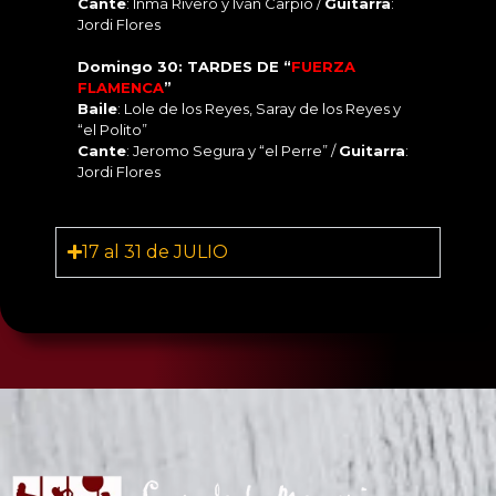
Cante
: Inma Rivero y Iván Carpio /
Guitarra
:
Jordi Flores
Domingo 30: TARDES DE “
FUERZA
FLAMENCA
”
Baile
: Lole de los Reyes, Saray de los Reyes y
“el Polito”
Cante
: Jeromo Segura y “el Perre” /
Guitarra
:
Jordi Flores
17 al 31 de JULIO