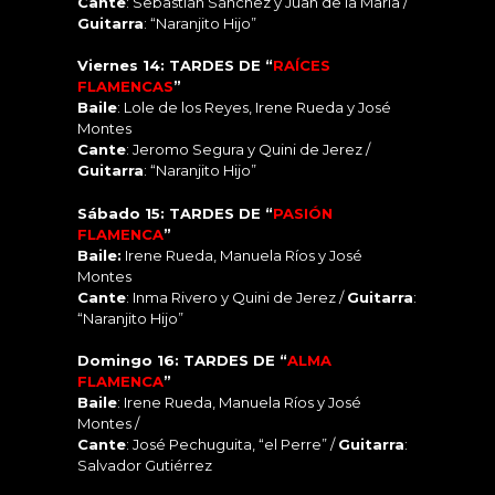
Cante
: Sebastián Sánchez y Juan de la María /
Guitarra
: “Naranjito Hijo”
Viernes 14: TARDES DE “
RAÍCES
FLAMENCAS
”
Baile
: Lole de los Reyes, Irene Rueda y José
Montes
Cante
: Jeromo Segura y Quini de Jerez /
Guitarra
: “Naranjito Hijo”
Sábado 15: TARDES DE “
PASIÓN
FLAMENCA
”
Baile:
Irene Rueda, Manuela Ríos y José
Montes
Cante
: Inma Rivero y Quini de Jerez /
Guitarra
:
“Naranjito Hijo”
Domingo 16: TARDES DE “
ALMA
FLAMENCA
”
Baile
: Irene Rueda, Manuela Ríos y José
Montes /
Cante
: José Pechuguita, “el Perre” /
Guitarra
:
Salvador Gutiérrez